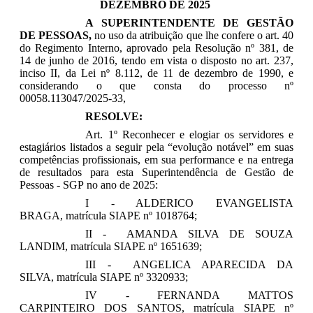
DEZEMBRO DE 2025
A SUPERINTENDENTE DE GESTÃO
DE PESSOAS,
no uso da atribuição que lhe confere o art. 40
do Regimento Interno, aprovado pela Resolução nº 381, de
14 de junho de 2016, tendo em vista o disposto no art. 237,
inciso II, da Lei nº 8.112, de 11 de dezembro de 1990, e
considerando o que consta do processo nº
00058.113047/2025-33,
RESOLVE:
Art. 1º Reconhecer e elogiar os servidores e
estagiários listados a seguir pela “evolução notável” em suas
competências profissionais, em sua performance e na entrega
de resultados para esta Superintendência de Gestão de
Pessoas - SGP no ano de 2025:
I - ALDERICO EVANGELISTA
BRAGA,
matrícula SIAPE nº 1018764;
II - AMANDA SILVA DE SOUZA
LANDIM,
matrícula SIAPE nº 1651639;
III - ANGELICA APARECIDA DA
SILVA,
matrícula SIAPE nº 3320933;
IV - FERNANDA MATTOS
CARPINTEIRO DOS SANTOS,
matrícula SIAPE nº