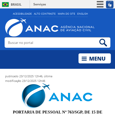
Serviços
BRASIL
Simplifique!
ACESSIBILIDADE
ALTO CONTRASTE
MAPA DO SITE
ENGLISH
Participe
Acesso à informação
Legislação
Buscar no portal
Bus
Canais
publicado
23/12/2025 12h46,
última
modificação
23/12/2025 12h46
PORTARIA DE PESSOAL Nº 763/SGP, DE 15 DE