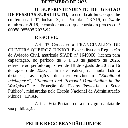
DEZEMBRO DE 2025
O SUPERINTENDENTE DE GESTÃO
DE PESSOAS SUBSTITUTO
, no uso da atribuição que lhe
confere o art. 1º, inciso IX, da Portaria nº 3.319, de 24 de
outubro de 2018, e considerando o que consta do processo nº
00058.085695/2025-92,
RESOLVE:
Art. 1º Conceder a
FRANCINALDO DE
OLIVEIRA QUEIROZ JUNIOR
, Especialista em Regulação
de Aviação Civil, matrícula SIAPE nº 1649060, licença para
capacitação, no período de
5 a 23 de janeiro de 2026
,
referente ao período aquisitivo de 18 de agosto de 2018 a 16
de agosto de 2023, a fim de realizar, na modalidade a
distância, as ações de desenvolvimento
"
Emotional
Intelligence
", "
Planning and Personal Organization in the
Workplac
e" e "Proteção de Dados Pessoais no Setor
Público"
, ministradas pela Escola Nacional de Administração
Pública - ENAP.
Art. 2º Esta Portaria entra em vigor na data de
sua publicação.
FELIPE REGO BRANDÃO JUNIOR