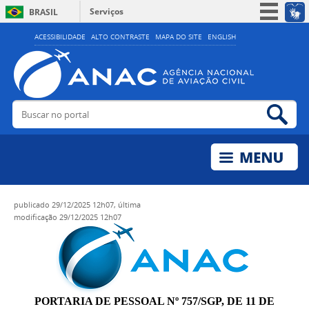
Serviços
BRASIL
Simplifique!
ACESSIBILIDADE
ALTO CONTRASTE
MAPA DO SITE
ENGLISH
Participe
Acesso à informação
Legislação
Buscar no portal
Bus
Canais
publicado
29/12/2025 12h07,
última
modificação
29/12/2025 12h07
PORTARIA DE PESSOAL Nº 757/SGP, DE 11 DE