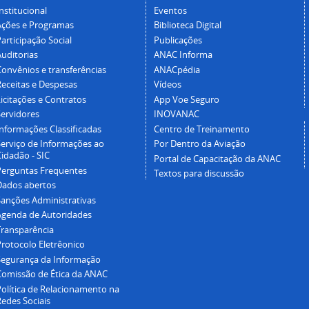
nstitucional
Eventos
Ações e Programas
Biblioteca Digital
articipação Social
Publicações
Auditorias
ANAC Informa
Convênios e transferências
ANACpédia
Receitas e Despesas
Vídeos
icitações e Contratos
App Voe Seguro
Servidores
INOVANAC
Informações Classificadas
Centro de Treinamento
Serviço de Informações ao
Por Dentro da Aviação
idadão - SIC
Portal de Capacitação da ANAC
Perguntas Frequentes
Textos para discussão
Dados abertos
Sanções Administrativas
Agenda de Autoridades
Transparência
Protocolo Eletrêonico
Segurança da Informação
Comissão de Ética da ANAC
Política de Relacionamento na
Redes Sociais