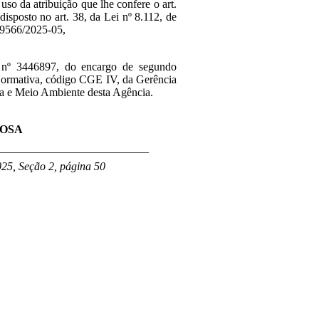
 uso da atribuição que lhe confere o art.
disposto no art. 38, da Lei nº 8.112, de
09566/2025-05,
 nº 3446897, do encargo de segundo
Normativa, código CGE IV, da Gerência
nça e Meio Ambiente desta Agência.
ROSA
___________________________
025, Seção 2, página 50