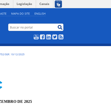
rmação
Legislação
Canais
ASTE
MAPA DO SITE
ENGLISH
Buscar no portal
Buscar no portal
YouTube
Facebook
LinkedIn
Twitter
RSS
752/SGP, 10/12/2025
EZEMBRO DE 2025