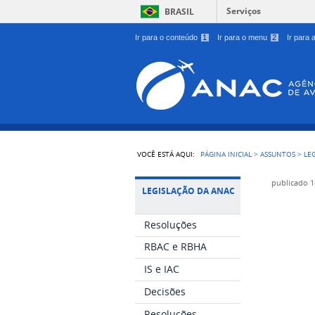
Serviços
BRASIL
Ir para o conteúdo
1
Ir para o menu
2
Ir para
VOCÊ ESTÁ AQUI:
PÁGINA INICIAL
>
ASSUNTOS
>
LE
publicado
1
LEGISLAÇÃO DA ANAC
Resoluções
RBAC e RBHA
IS e IAC
Decisões
Resoluções