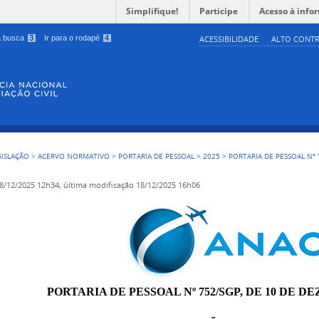
Simplifique!
Participe
Acesso à info
 a busca
3
Ir para o rodapé
4
ACESSIBILIDADE
ALTO CONTR
GISLAÇÃO
>
ACERVO NORMATIVO
>
PORTARIA DE PESSOAL
>
2025
>
PORTARIA DE PESSOAL Nº 
8/12/2025 12h34,
última modificação
18/12/2025 16h06
PORTARIA DE PESSOAL Nº 752/SGP, DE 10 DE D