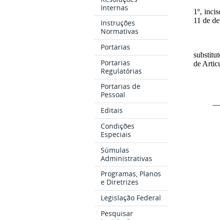
Internas
1º, inci
11 de d
Instruções
Normativas
Portarias
substit
Portarias
de Artic
Regulatórias
Portarias de
Pessoal
_
Editais
Condições
Especiais
Súmulas
Administrativas
Programas, Planos
e Diretrizes
Legislação Federal
Pesquisar