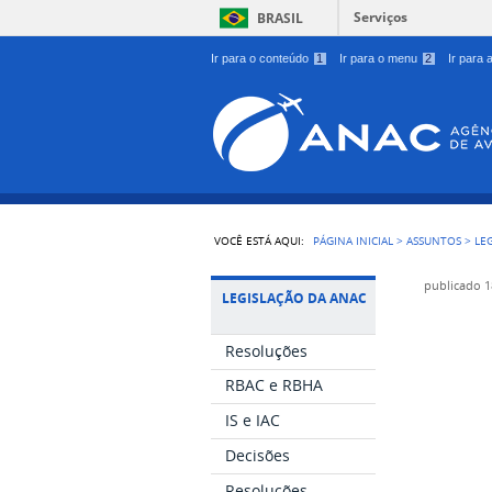
Serviços
BRASIL
Ir para o conteúdo
1
Ir para o menu
2
Ir para
VOCÊ ESTÁ AQUI:
PÁGINA INICIAL
>
ASSUNTOS
>
LE
publicado
1
LEGISLAÇÃO DA ANAC
Resoluções
RBAC e RBHA
IS e IAC
Decisões
Resoluções