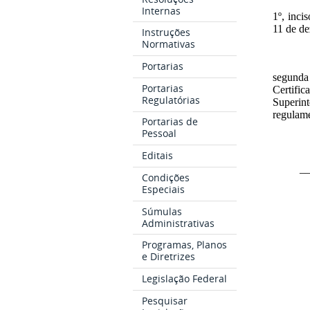
Internas
1º, inci
11 de d
Instruções
Normativas
Portarias
segunda
Portarias
Certifi
Regulatórias
Superin
regulame
Portarias de
Pessoal
Editais
_
Condições
Especiais
Súmulas
Administrativas
Programas, Planos
e Diretrizes
Legislação Federal
Pesquisar