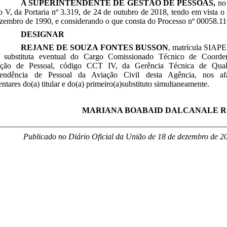
A SUPERINTENDENTE DE GESTÃO DE PESSOAS,
no 
so V, da Portaria nº 3.319, de 24 de outubro de 2018, tendo em vista o 
ezembro de 1990, e considerando o que consta do Processo nº 00058.1
DESIGNAR
REJANE DE SOUZA FONTES BUSSON
, matrícula SIAPE
 substituta eventual do Cargo Comissionado Técnico de Coord
cação de Pessoal, código CCT IV, da Gerência Técnica de Quali
tendência de Pessoal da Aviação Civil desta Agência, nos af
ntares do(a) titular e do(a) primeiro(a)substituto simultaneamente.
MARIANA BOABAID DALCANALE 
________________________________________________________
Publicado no Diário Oficial da União de 18 de dezembro de 2