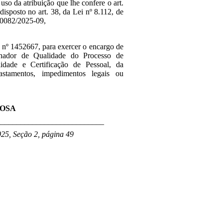
uso da atribuição que lhe confere o art.
disposto no art. 38, da Lei nº 8.112, de
10082/2025-09,
 nº 1452667, para exercer o encargo de
enador de Qualidade do Processo de
dade e Certificação de Pessoal, da
astamentos, impedimentos legais ou
ROSA
___________________________
025, Seção 2, página 49