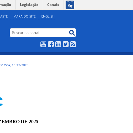
rmação
Legislação
Canais
ASTE
MAPA DO SITE
ENGLISH
Buscar no portal
Buscar no portal
YouTube
Facebook
LinkedIn
Twitter
RSS
51/SGP, 10/12/2025
EZEMBRO DE 2025