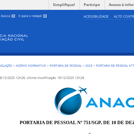
Simplifique!
Participe
Acesso à info
 a busca
3
Ir para o rodapé
4
ACESSIBILIDADE
ALTO CONTR
GISLAÇÃO
>
ACERVO NORMATIVO
>
PORTARIA DE PESSOAL
>
2025
>
PORTARIA DE PESSOAL Nº7
8/12/2025 12h28,
última modificação
18/12/2025 12h28
PORTARIA DE PESSOAL Nº 751/SGP, DE 10 DE D