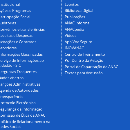
nstitucional
Eventos
Ações e Programas
Biblioteca Digital
articipação Social
Publicações
Auditorias
ANAC Informa
Convênios e transferências
ANACpédia
Receitas e Despesas
Vídeos
icitações e Contratos
App Voe Seguro
Servidores
INOVANAC
Informações Classificadas
Centro de Treinamento
Serviço de Informações ao
Por Dentro da Aviação
idadão - SIC
Portal de Capacitação da ANAC
Perguntas Frequentes
Textos para discussão
Dados abertos
Sanções Administrativas
Agenda de Autoridades
Transparência
Protocolo Eletrêonico
Segurança da Informação
Comissão de Ética da ANAC
Política de Relacionamento na
Redes Sociais