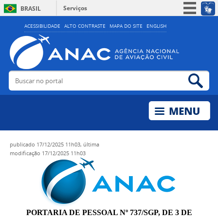
Serviços
BRASIL
Simplifique!
ACESSIBILIDADE
ALTO CONTRASTE
MAPA DO SITE
ENGLISH
Participe
Acesso à informação
Legislação
Buscar no portal
Bus
Canais
publicado
17/12/2025 11h03,
última
modificação
17/12/2025 11h03
PORTARIA DE PESSOAL Nº 737/SGP, DE 3 DE