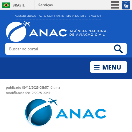
Serviços
BRASIL
Simplifique!
ACESSIBILIDADE
ALTO CONTRASTE
MAPA DO SITE
ENGLISH
Participe
Acesso à informação
Legislação
Buscar no portal
Bus
Canais
publicado
09/12/2025 08h57,
última
modificação
09/12/2025 09h51