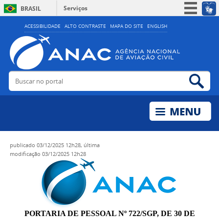
Serviços
BRASIL
Simplifique!
ACESSIBILIDADE
ALTO CONTRASTE
MAPA DO SITE
ENGLISH
Participe
Acesso à informação
Legislação
Buscar no portal
Bus
Canais
publicado
03/12/2025 12h28,
última
modificação
03/12/2025 12h28
PORTARIA DE PESSOAL Nº 722/SGP, DE 30 DE