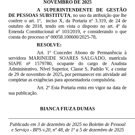
NOVEMBRO DE 2025
A SUPERINTENDENTE DE GESTÃO
DE PESSOAS SUBSTITUTA
, no uso da atribuição que lhe
confere o art. 1º,
inciso X,
da Portaria nº 3.319, de 24 de
outubro de 2018, tendo em vista o disposto no
art. 4º da
Emenda Constitucional nº 103/2019,
e considerando o que
consta do processo nº 00058.100600/2025-78,
RESOLVE:
Art. 1º Conceder Abono de Permanência à
servidora MARINEIDE SOARES SALGADO, matrícula
SIAPE n
º
1579780, ocupante do cargo de Analista
Administrativo, Nível Superior, Classe S, Padrão V, a contar
de 29 de novembro de 2025
,
por permanecer em atividade até
completar as exigências para aposentadoria compulsória.
Art. 2º Esta Portaria entra em vigor na data de
sua publicação.
BIANCA FIUZA DUMAS
____________________________________________________
Publicado em 3 de dezembro de 2025 no Boletim de Pessoal
e Serviço - BPS v.20, nº 48, de 1º a 5 de dezembro de 2025