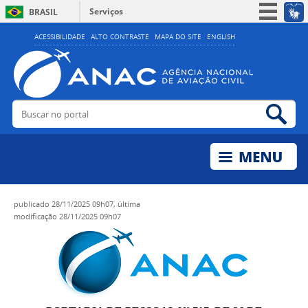
Serviços
BRASIL
Simplifique!
ACESSIBILIDADE
ALTO CONTRASTE
MAPA DO SITE
ENGLISH
Participe
Acesso à informação
Legislação
Buscar no portal
Bus
Canais
publicado
28/11/2025 09h07,
última
modificação
28/11/2025 09h07