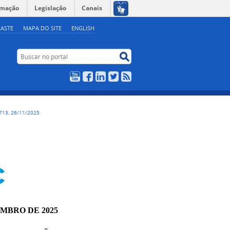
rmação
Legislação
Canais
ASTE
MAPA DO SITE
ENGLISH
Buscar no portal
Buscar no portal
YouTube
Facebook
LinkedIn
Twitter
RSS
713, 26/11/2025
EMBRO DE 2025