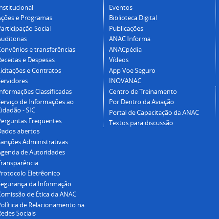
nstitucional
Eventos
Ações e Programas
Biblioteca Digital
articipação Social
Publicações
Auditorias
ANAC Informa
Convênios e transferências
ANACpédia
Receitas e Despesas
Vídeos
icitações e Contratos
App Voe Seguro
Servidores
INOVANAC
Informações Classificadas
Centro de Treinamento
Serviço de Informações ao
Por Dentro da Aviação
idadão - SIC
Portal de Capacitação da ANAC
Perguntas Frequentes
Textos para discussão
Dados abertos
Sanções Administrativas
Agenda de Autoridades
Transparência
Protocolo Eletrêonico
Segurança da Informação
Comissão de Ética da ANAC
Política de Relacionamento na
Redes Sociais