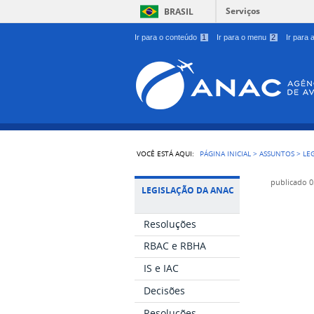
Serviços
BRASIL
Ir para o conteúdo
1
Ir para o menu
2
Ir para
VOCÊ ESTÁ AQUI:
PÁGINA INICIAL
>
ASSUNTOS
>
LE
publicado
0
LEGISLAÇÃO DA ANAC
Resoluções
RBAC e RBHA
IS e IAC
Decisões
Resoluções