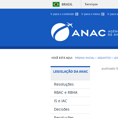
Serviços
BRASIL
Ir para o conteúdo
1
Ir para o menu
2
Ir para
VOCÊ ESTÁ AQUI:
PÁGINA INICIAL
>
ASSUNTOS
>
LE
publicado
0
LEGISLAÇÃO DA ANAC
Resoluções
RBAC e RBHA
IS e IAC
Decisões
Resoluções