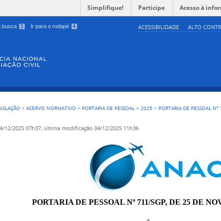
Simplifique!
Participe
Acesso à info
 a busca
3
Ir para o rodapé
4
ACESSIBILIDADE
ALTO CONTR
GISLAÇÃO
>
ACERVO NORMATIVO
>
PORTARIA DE PESSOAL
>
2025
>
PORTARIA DE PESSOAL Nº 
4/12/2025 07h37,
última modificação
04/12/2025 11h36
PORTARIA DE PESSOAL Nº 711/SGP, DE 25 DE N