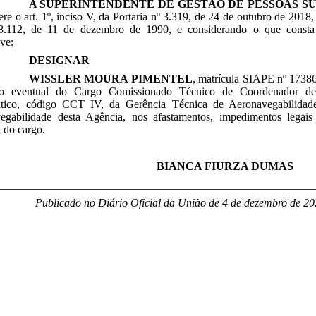
A SUPERINTENDENTE DE GESTÃO DE PESSOAS S
ere o art. 1º, inciso V, da Portaria nº 3.319, de 24 de outubro de 2018,
8.112, de 11 de dezembro de 1990, e considerando o que consta
lve:
DESIGNAR
WISSLER MOURA PIMENTEL
, matrícula SIAPE nº 17386
uto eventual do Cargo Comissionado Técnico de Coordenador d
tico, código CCT IV, da Gerência Técnica de Aeronavegabilidad
egabilidade desta Agência, nos afastamentos, impedimentos legais 
 do cargo.
BIANCA FIURZA DUMAS
________________________________________________________
Publicado no Diário Oficial da União de 4 de dezembro de 20