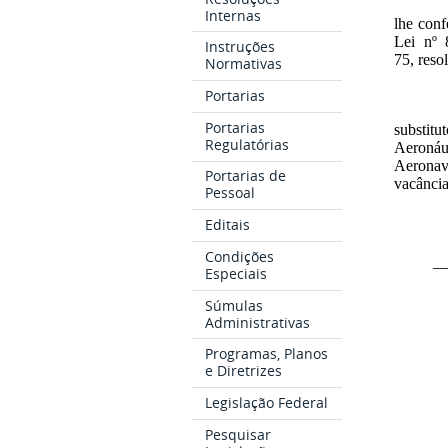
Internas
lhe conf
Lei nº 
Instruções
75, reso
Normativas
Portarias
Portarias
substit
Regulatórias
Aeronáu
Aeronav
Portarias de
vacância
Pessoal
Editais
Condições
_
Especiais
Súmulas
Administrativas
Programas, Planos
e Diretrizes
Legislação Federal
Pesquisar