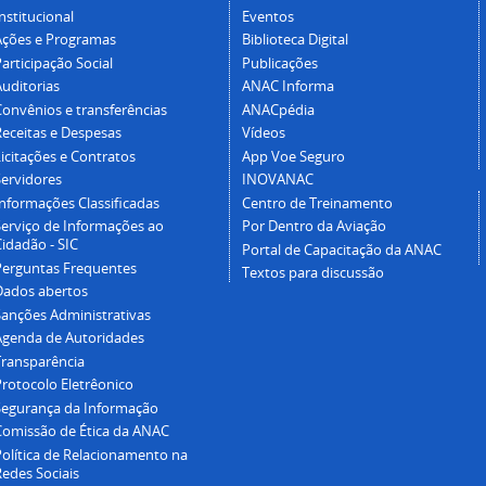
nstitucional
Eventos
Ações e Programas
Biblioteca Digital
articipação Social
Publicações
Auditorias
ANAC Informa
Convênios e transferências
ANACpédia
Receitas e Despesas
Vídeos
icitações e Contratos
App Voe Seguro
Servidores
INOVANAC
Informações Classificadas
Centro de Treinamento
Serviço de Informações ao
Por Dentro da Aviação
idadão - SIC
Portal de Capacitação da ANAC
Perguntas Frequentes
Textos para discussão
Dados abertos
Sanções Administrativas
Agenda de Autoridades
Transparência
Protocolo Eletrêonico
Segurança da Informação
Comissão de Ética da ANAC
Política de Relacionamento na
Redes Sociais