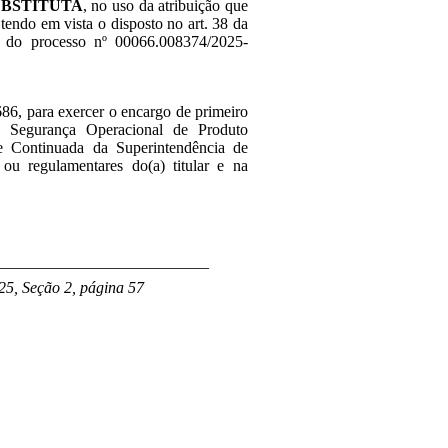
UBSTITUTA
, no uso da atribuição que
 tendo em vista o disposto no art. 38 da
 do processo nº 00066.008374/2025-
86, para exercer o encargo de primeiro
e Segurança Operacional de Produto
e Continuada da Superintendência de
ou regulamentares do(a) titular e na
___________________________
25, Seção 2, página 57