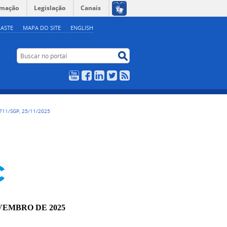
rmação
Legislação
Canais
ASTE
MAPA DO SITE
ENGLISH
Buscar no portal
Buscar no portal
YouTube
Facebook
LinkedIn
Twitter
RSS
711/SGP, 25/11/2025
OVEMBRO DE 2025