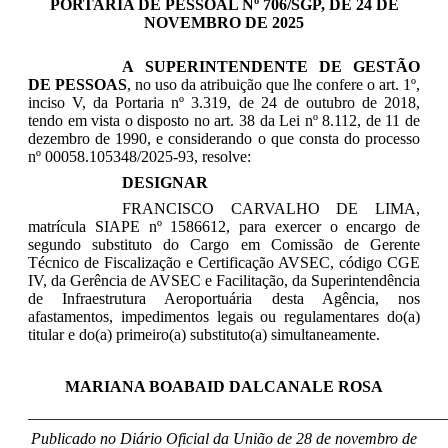
PORTARIA DE PESSOAL Nº 706/SGP, DE 24 DE
NOVEMBRO DE 2025
A SUPERINTENDENTE DE GESTÃO
DE PESSOAS
, no uso da atribuição que lhe confere o art. 1º,
inciso V, da Portaria nº 3.319, de 24 de outubro de 2018,
tendo em vista o disposto no art. 38 da Lei nº 8.112, de 11 de
dezembro de 1990, e considerando o que consta do processo
nº 00058.105348/2025-93, resolve:
DESIGNAR
FRANCISCO CARVALHO DE LIMA,
matrícula SIAPE nº 1586612, para exercer o encargo de
segundo substituto do Cargo em Comissão de Gerente
Técnico de Fiscalização e Certificação AVSEC, código CGE
IV, da Gerência de AVSEC e Facilitação, da Superintendência
de Infraestrutura Aeroportuária desta Agência, nos
afastamentos, impedimentos legais ou regulamentares do(a)
titular e do(a) primeiro(a) substituto(a) simultaneamente.
MARIANA BOABAID DALCANALE ROSA
____________________________________________________
Publicado no Diário Oficial da União de 28 de novembro de