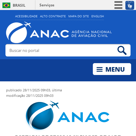
Serviços
BRASIL
Simplifique!
ACESSIBILIDADE
ALTO CONTRASTE
MAPA DO SITE
ENGLISH
Participe
Acesso à informação
Legislação
Buscar no portal
Bus
Canais
publicado
28/11/2025 09h03,
última
modificação
28/11/2025 09h03