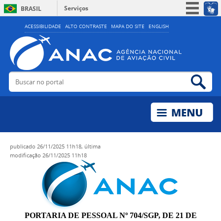
Serviços
BRASIL
Simplifique!
ACESSIBILIDADE
ALTO CONTRASTE
MAPA DO SITE
ENGLISH
Participe
Acesso à informação
Legislação
Buscar no portal
Bus
Canais
publicado
26/11/2025 11h18,
última
modificação
26/11/2025 11h18
PORTARIA DE PESSOAL Nº 704/SGP, DE 21 DE