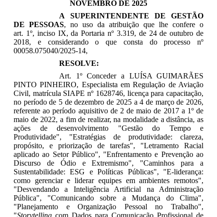
NOVEMBRO DE 2025
A SUPERINTENDENTE DE GESTÃO
DE PESSOAS
, no uso da atribuição que lhe confere o
art. 1º, inciso IX, da Portaria nº 3.319, de 24 de outubro de
2018, e considerando o que consta do processo nº
00058.075040/2025-14,
RESOLVE:
Art. 1º Conceder a
LUÍSA GUIMARÃES
PINTO PINHEIRO
, Especialista em Regulação de Aviação
Civil, matrícula SIAPE nº 1628746, licença para capacitação,
no período de
5 de dezembro de 2025 a 4 de março de 2026
,
referente ao período aquisitivo de 2 de maio de 2017 a 1º de
maio de 2022, a fim de realizar, na modalidade a distância, as
ações de desenvolvimento
"Gestão do Tempo e
Produtividade", "Estratégias de produtividade: clareza,
propósito, e priorização de tarefas", "Letramento Racial
aplicado ao Setor Público", "Enfrentamento e Prevenção ao
Discurso de Ódio e Extremismo", "Caminhos para a
Sustentabilidade: ESG e Políticas Públicas", "E-liderança:
como gerenciar e liderar equipes em ambientes remotos",
"Desvendando a Inteligência Artificial na Administração
Pública", "Comunicando sobre a Mudança do Clima",
"Planejamento e Organização Pessoal no Trabalho",
"
Storytelling
com Dados para Comunicação Profissional de