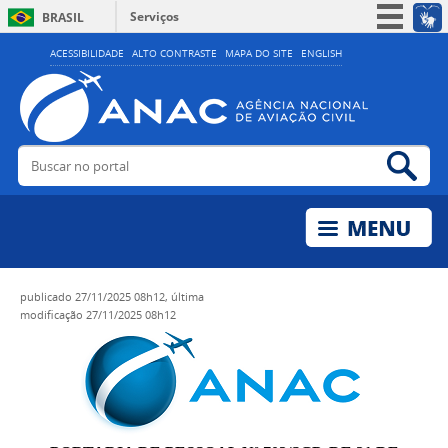
Serviços
BRASIL
Simplifique!
ACESSIBILIDADE
ALTO CONTRASTE
MAPA DO SITE
ENGLISH
Participe
Acesso à informação
Legislação
Buscar no portal
Bus
Canais
publicado
27/11/2025 08h12,
última
modificação
27/11/2025 08h12