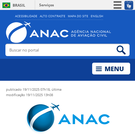
Serviços
BRASIL
Simplifique!
ACESSIBILIDADE
ALTO CONTRASTE
MAPA DO SITE
ENGLISH
Participe
Acesso à informação
Legislação
Buscar no portal
Bus
Canais
publicado
19/11/2025 07h18,
última
modificação
19/11/2025 13h08