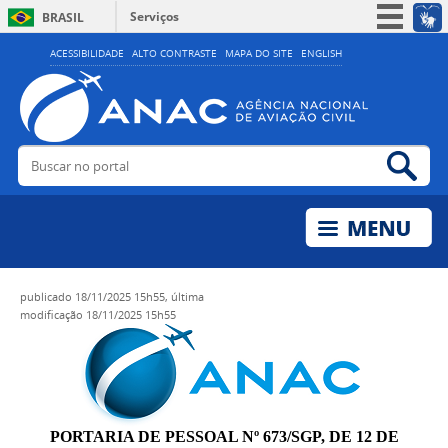
Serviços
BRASIL
Simplifique!
ACESSIBILIDADE
ALTO CONTRASTE
MAPA DO SITE
ENGLISH
Participe
Acesso à informação
Legislação
Buscar no portal
Bus
Canais
publicado
18/11/2025 15h55,
última
modificação
18/11/2025 15h55
PORTARIA DE PESSOAL Nº 673/SGP, DE 12 DE