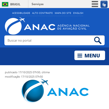
Serviços
BRASIL
Simplifique!
ACESSIBILIDADE
ALTO CONTRASTE
MAPA DO SITE
ENGLISH
Participe
Acesso à informação
Legislação
Buscar no portal
Bus
Canais
publicado
17/10/2025 07h50,
última
modificação
17/10/2025 07h50