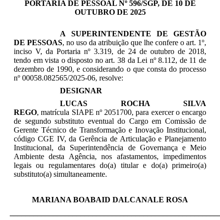
PORTARIA DE PESSOAL Nº 596/SGP, DE 10 DE
OUTUBRO DE 2025
A SUPERINTENDENTE DE GESTÃO
DE PESSOAS
, no uso da atribuição que lhe confere o art. 1º,
inciso V, da Portaria nº 3.319, de 24 de outubro de 2018,
tendo em vista o disposto no art. 38 da Lei nº 8.112, de 11 de
dezembro de 1990, e considerando o que consta do processo
nº 00058.082565/2025-06, resolve:
DESIGNAR
LUCAS ROCHA SILVA
REGO
, matrícula SIAPE nº
2051700
, para exercer
o encargo
de segundo substituto eventual
do
Cargo em Comissão de
Gerente Técnico de Transformação e Inovação Institucional,
código CGE IV, da Gerência de Articulação e Planejamento
Institucional, da Superintendência de Governança e Meio
Ambiente desta Agência, n
os afastamentos, impedimentos
legais ou regulamentares do(a) titular e do(a) primeiro(a)
substituto(a) simultaneamente.
MARIANA BOABAID DALCANALE ROSA
_____________________________________________________