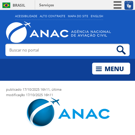
Serviços
BRASIL
Simplifique!
ACESSIBILIDADE
ALTO CONTRASTE
MAPA DO SITE
ENGLISH
Participe
Acesso à informação
Legislação
Buscar no portal
Bus
Canais
publicado
17/10/2025 16h11,
última
modificação
17/10/2025 16h11