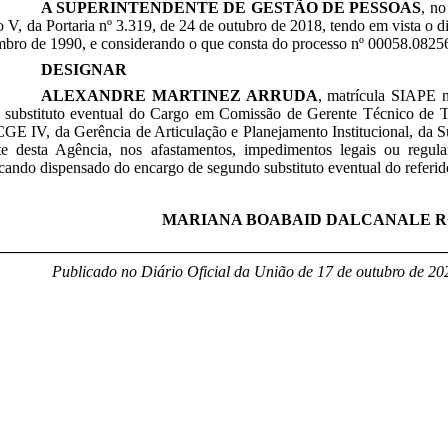
A SUPERINTENDENTE DE GESTÃO DE PESSOAS
, no
so V, da Portaria nº 3.319, de 24 de outubro de 2018, tendo em vista o d
bro de 1990, e considerando o que consta do processo nº 00058.08256
DESIGNAR
ALEXANDRE MARTINEZ ARRUDA
, matrícula SIAPE 
 substituto eventual
do
Cargo em Comissão de Gerente Técnico de Tra
GE IV, da Gerência de Articulação e Planejamento Institucional, da
e desta Agência
, nos afastamentos, impedimentos legais ou regula
icando dispensado
do encargo de segundo substituto eventual do refer
MARIANA BOABAID DALCANALE 
_______________________________________________________
Publicado no Diário Oficial da União de 17 de outubro
de 202