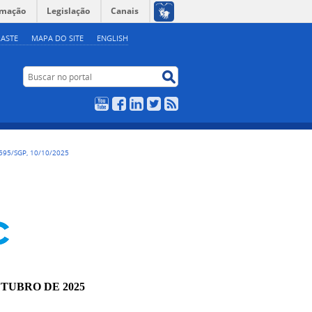
rmação
Legislação
Canais
ASTE
MAPA DO SITE
ENGLISH
Buscar no portal
Buscar no portal
YouTube
Facebook
LinkedIn
Twitter
RSS
595/SGP, 10/10/2025
UTUBRO DE 2025