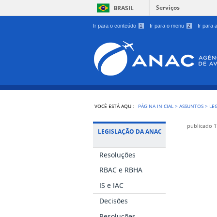
Serviços
BRASIL
Ir para o conteúdo
1
Ir para o menu
2
Ir para
VOCÊ ESTÁ AQUI:
PÁGINA INICIAL
>
ASSUNTOS
>
LE
publicado
1
LEGISLAÇÃO DA ANAC
Resoluções
RBAC e RBHA
IS e IAC
Decisões
Resoluções