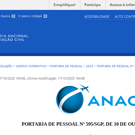
Simplifique!
Participe
Acesso à info
 a busca
3
Ir para o rodapé
4
ACESSIBILIDADE
ALTO CONTR
GISLAÇÃO
>
ACERVO NORMATIVO
>
PORTARIA DE PESSOAL
>
2025
>
PORTARIA DE PESSOAL Nº 
7/10/2025 16h08,
última modificação
17/10/2025 16h08
PORTARIA DE PESSOAL Nº 595/SGP, DE 10 DE O