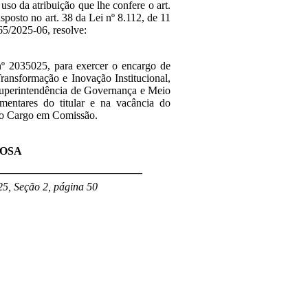
 uso da atribuição que lhe confere o art.
isposto no art. 38 da Lei nº 8.112, de 11
5/2025-06, resolve:
nº 2035025
, para exercer
o encargo de
nsformação e Inovação Institucional,
 Superintendência de Governança e Meio
mentares do titular e na vacância do
ido Cargo em Comissão.
ROSA
___________________________
5, Seção 2, página 50