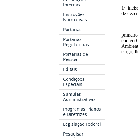
Internas
1º, inci
de dezem
Instruções
Normativas
Portarias
primeiro
Portarias
código C
Regulatórias
Ambient
cargo,
f
Portarias de
Pessoal
Editais
__
Condições
Especiais
Súmulas
Administrativas
Programas, Planos
e Diretrizes
Legislação Federal
Pesquisar