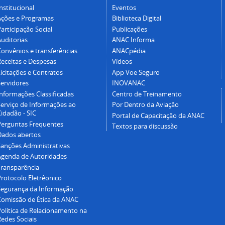
nstitucional
Eventos
Ações e Programas
Biblioteca Digital
articipação Social
Publicações
Auditorias
ANAC Informa
Convênios e transferências
ANACpédia
Receitas e Despesas
Vídeos
icitações e Contratos
App Voe Seguro
Servidores
INOVANAC
Informações Classificadas
Centro de Treinamento
Serviço de Informações ao
Por Dentro da Aviação
idadão - SIC
Portal de Capacitação da ANAC
Perguntas Frequentes
Textos para discussão
Dados abertos
Sanções Administrativas
Agenda de Autoridades
Transparência
Protocolo Eletrêonico
Segurança da Informação
Comissão de Ética da ANAC
Política de Relacionamento na
Redes Sociais