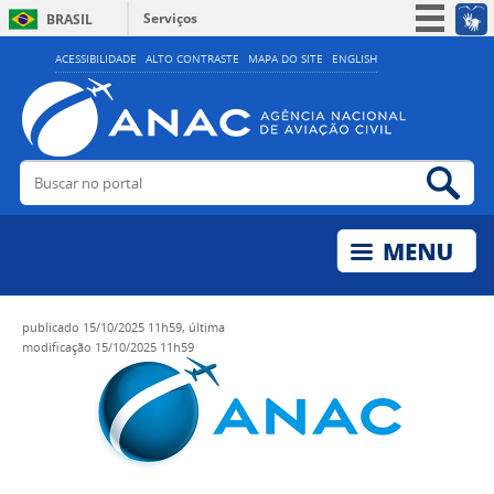
Serviços
BRASIL
Simplifique!
ACESSIBILIDADE
ALTO CONTRASTE
MAPA DO SITE
ENGLISH
Participe
Acesso à informação
Legislação
Buscar no portal
Bus
Canais
publicado
15/10/2025 11h59,
última
modificação
15/10/2025 11h59