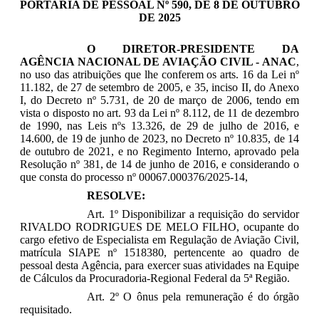
PORTARIA DE PESSOAL Nº 590, DE 8 DE OUTUBRO
DE 2025
O DIRETOR-PRESIDENTE DA
AGÊNCIA NACIONAL DE AVIAÇÃO CIVIL - ANAC
,
no uso das atribuições que lhe conferem os arts. 16 da Lei nº
11.182, de 27 de setembro de 2005, e 35, inciso II, do Anexo
I, do Decreto nº 5.731, de 20 de março de 2006, tendo em
vista o disposto no art. 93 da Lei nº 8.112, de 11 de dezembro
de 1990, nas Leis nºs 13.326, de 29 de julho de 2016, e
14.600, de 19 de junho de 2023, no Decreto nº 10.835, de 14
de outubro de 2021, e no Regimento Interno, aprovado pela
Resolução nº 381, de 14 de junho de 2016, e considerando o
que consta do processo nº 00067.000376/2025-14,
RESOLVE:
Art. 1º Disponibilizar a requisição do servidor
RIVALDO RODRIGUES DE MELO FILHO, ocupante do
cargo efetivo de Especialista em Regulação de Aviação Civil,
matrícula SIAPE nº 1518380, pertencente ao quadro de
pessoal desta Agência, para exercer suas atividades na Equipe
de Cálculos da Procuradoria-Regional Federal da 5ª Região.
Art. 2º O ônus pela remuneração é do órgão
requisitado.