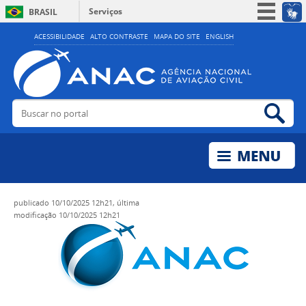
Serviços
BRASIL
Simplifique!
ACESSIBILIDADE
ALTO CONTRASTE
MAPA DO SITE
ENGLISH
Participe
Acesso à informação
Legislação
Buscar no portal
Bus
Canais
publicado
10/10/2025 12h21,
última
modificação
10/10/2025 12h21