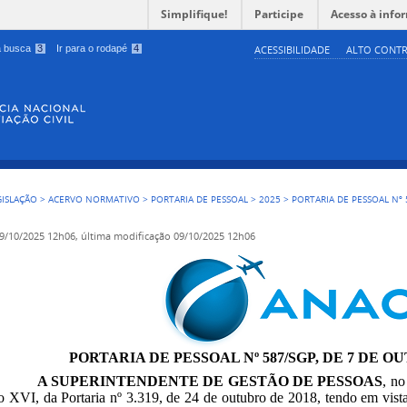
Simplifique!
Participe
Acesso à info
 a busca
3
Ir para o rodapé
4
ACESSIBILIDADE
ALTO CONTR
GISLAÇÃO
>
ACERVO NORMATIVO
>
PORTARIA DE PESSOAL
>
2025
>
PORTARIA DE PESSOAL Nº 
9/10/2025 12h06,
última modificação
09/10/2025 12h06
PORTARIA DE PESSOAL Nº 587/SGP, DE 7 DE O
A SUPERINTENDENTE DE GESTÃO DE PESSOAS
, no
so XVI, da Portaria nº 3.319, de 24 de outubro de 2018, tendo em vista 