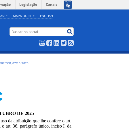
rmação
Legislação
Canais
ASTE
MAPA DO SITE
ENGLISH
Buscar no portal
Buscar no portal
YouTube
Facebook
LinkedIn
Twitter
RSS
587/SGP, 07/10/2025
UTUBRO DE 2025
 uso da atribuição que lhe confere o art.
o art. 36, parágrafo único, inciso I, da