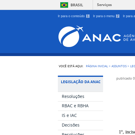
Serviços
BRASIL
Ir para o conteúdo
1
Ir para o menu
2
Ir para
VOCÊ ESTÁ AQUI:
PÁGINA INICIAL
>
ASSUNTOS
>
LE
publicado
0
LEGISLAÇÃO DA ANAC
Resoluções
RBAC e RBHA
IS e IAC
Decisões
1º, inci
Resoluções