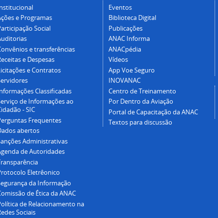
nstitucional
Eventos
Ações e Programas
Biblioteca Digital
articipação Social
Publicações
Auditorias
ANAC Informa
Convênios e transferências
ANACpédia
Receitas e Despesas
Vídeos
icitações e Contratos
App Voe Seguro
Servidores
INOVANAC
Informações Classificadas
Centro de Treinamento
Serviço de Informações ao
Por Dentro da Aviação
idadão - SIC
Portal de Capacitação da ANAC
Perguntas Frequentes
Textos para discussão
Dados abertos
Sanções Administrativas
Agenda de Autoridades
Transparência
Protocolo Eletrêonico
Segurança da Informação
Comissão de Ética da ANAC
Política de Relacionamento na
Redes Sociais