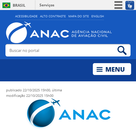
Serviços
BRASIL
Simplifique!
ACESSIBILIDADE
ALTO CONTRASTE
MAPA DO SITE
ENGLISH
Participe
Acesso à informação
Legislação
Buscar no portal
Bus
Canais
publicado
22/10/2025 15h00,
última
modificação
22/10/2025 15h00