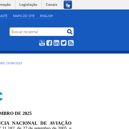
rmação
Legislação
Canais
ASTE
MAPA DO SITE
ENGLISH
Buscar no portal
Buscar no portal
YouTube
Facebook
LinkedIn
Twitter
RSS
565, 25/09/2025
EMBRO DE 2025
NCIA NACIONAL DE AVIAÇÃO
nº 11.182, de 27 de setembro de 2005, e