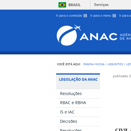
Serviços
BRASIL
Ir para o conteúdo
1
Ir para o menu
2
Ir para
VOCÊ ESTÁ AQUI:
PÁGINA INICIAL
>
ASSUNTOS
>
LE
publicado
2
LEGISLAÇÃO DA ANAC
Resoluções
RBAC e RBHA
IS e IAC
Decisões
Resoluções
CIVIL 