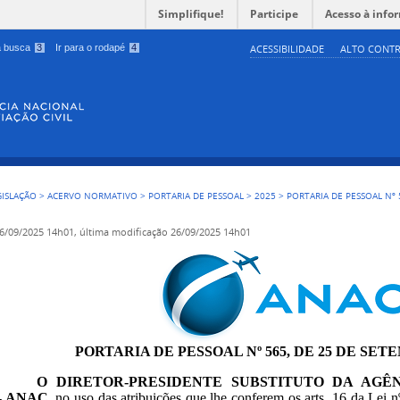
Simplifique!
Participe
Acesso à info
 a busca
3
Ir para o rodapé
4
ACESSIBILIDADE
ALTO CONTR
GISLAÇÃO
>
ACERVO NORMATIVO
>
PORTARIA DE PESSOAL
>
2025
>
PORTARIA DE PESSOAL Nº 
6/09/2025 14h01,
última modificação
26/09/2025 14h01
PORTARIA DE PESSOAL Nº 565, DE 25 DE SET
O DIRETOR-PRESIDENTE SUBSTITUTO DA AGÊ
- ANAC
, no uso das atribuições que lhe conferem os arts. 16 da Lei 