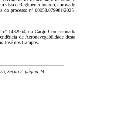
 em vista o Regimento Interno, aprovado
ta do processo nº 00058.079981/2025-
PE nº 1482954, do Cargo Comissionado
endência de Aeronavegabilidade desta
ão José dos Campos.
___________________________
25, Seção 2, página 44