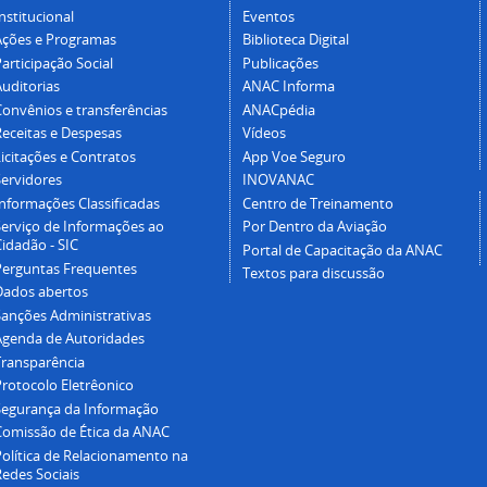
nstitucional
Eventos
Ações e Programas
Biblioteca Digital
articipação Social
Publicações
Auditorias
ANAC Informa
Convênios e transferências
ANACpédia
Receitas e Despesas
Vídeos
icitações e Contratos
App Voe Seguro
Servidores
INOVANAC
Informações Classificadas
Centro de Treinamento
Serviço de Informações ao
Por Dentro da Aviação
idadão - SIC
Portal de Capacitação da ANAC
Perguntas Frequentes
Textos para discussão
Dados abertos
Sanções Administrativas
Agenda de Autoridades
Transparência
Protocolo Eletrêonico
Segurança da Informação
Comissão de Ética da ANAC
Política de Relacionamento na
Redes Sociais