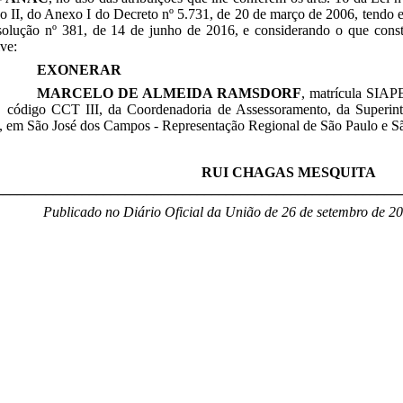
so II, do Anexo I do Decreto nº 5.731, de 20 de março de 2006, tendo
solução nº 381, de 14 de junho de 2016, e considerando o que cons
lve:
EXONERAR
MARCELO DE ALMEIDA RAMSDORF
, matrícula SIA
, código CCT III, da Coordenadoria de Assessoramento, da Superint
, em São José dos Campos - Representação Regional de São Paulo e S
RUI CHAGAS MESQUITA
________________________________________________________
Publicado no Diário Oficial da União de 26 de setembro
de 20