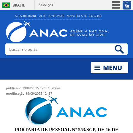
Serviços
BRASIL
Simplifique!
ACESSIBILIDADE
ALTO CONTRASTE
MAPA DO SITE
ENGLISH
Participe
Acesso à informação
Legislação
Buscar no portal
Bus
Canais
publicado
19/09/2025 12h37,
última
modificação
19/09/2025 12h37
PORTARIA DE PESSOAL Nº 553/SGP, DE 16 DE