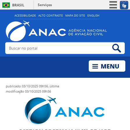
Serviços
BRASIL
Simplifique!
ACESSIBILIDADE
ALTO CONTRASTE
MAPA DO SITE
ENGLISH
Participe
Acesso à informação
Legislação
Buscar no portal
Bus
Canais
publicado
03/10/2025 09h56,
última
modificação
03/10/2025 09h56