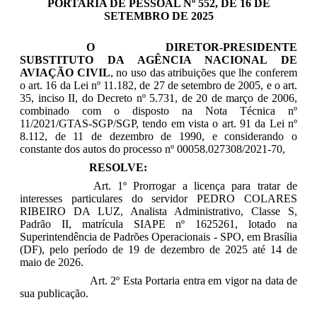
PORTARIA DE PESSOAL Nº 552, DE 16 DE
SETEMBRO DE 2025
O DIRETOR-PRESIDENTE
SUBSTITUTO DA AGÊNCIA NACIONAL DE
AVIAÇÃO CIVIL
, no uso das atribuições que lhe conferem
o art. 16 da Lei nº 11.182, de 27 de setembro de 2005, e o art.
35, inciso II, do Decreto nº 5.731, de 20 de março de 2006,
combinado com o disposto na Nota Técnica nº
11/2021/GTAS-SGP/SGP, tendo em vista o art. 91 da Lei nº
8.112, de 11 de dezembro de 1990, e considerando o
constante dos autos do processo nº 00058.027308/2021-70,
RESOLVE:
Art. 1º
Prorrogar a
licença para tratar de
interesses particulares do servidor
PEDRO COLARES
RIBEIRO DA LUZ​​
, Analista Administrativo, Classe S,
Padrão II, matrícula SIAPE nº 1625261, lotado na
Superintendência de Padrões Operacionais - SPO
, em Brasília
(DF), pelo período de 19 de dezembro de 2025 até 14 de
maio de 2026.
Art. 2º Esta Portaria entra em vigor na data de
sua publicação.