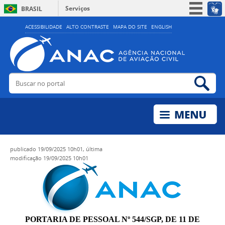
Serviços
BRASIL
Simplifique!
ACESSIBILIDADE
ALTO CONTRASTE
MAPA DO SITE
ENGLISH
Participe
Acesso à informação
Legislação
Buscar no portal
Bus
Canais
publicado
19/09/2025 10h01,
última
modificação
19/09/2025 10h01
PORTARIA DE PESSOAL Nº 544/SGP, DE 11 DE