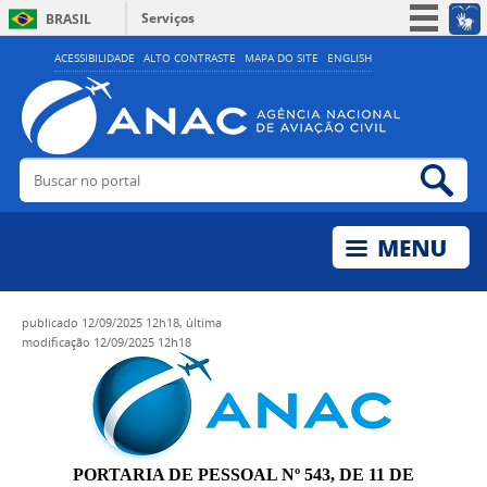
Serviços
BRASIL
Simplifique!
ACESSIBILIDADE
ALTO CONTRASTE
MAPA DO SITE
ENGLISH
Participe
Acesso à informação
Legislação
Buscar no portal
Bus
Canais
publicado
12/09/2025 12h18,
última
modificação
12/09/2025 12h18
PORTARIA DE PESSOAL Nº 543, DE 11 DE