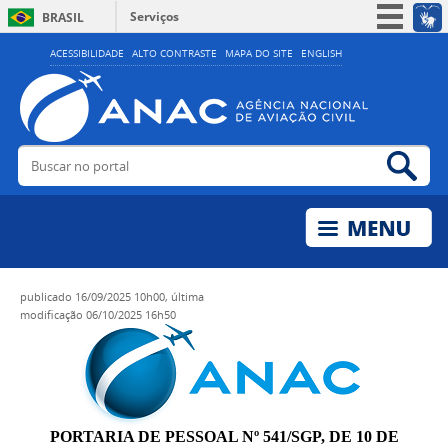
Serviços
BRASIL
Simplifique!
ACESSIBILIDADE
ALTO CONTRASTE
MAPA DO SITE
ENGLISH
Participe
Acesso à informação
Legislação
Buscar no portal
Bus
Canais
publicado
16/09/2025 10h00,
última
modificação
06/10/2025 16h50
PORTARIA DE PESSOAL Nº 541/SGP, DE 10 DE