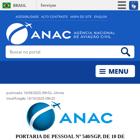
Serviços
BRASIL
Simplifique!
ACESSIBILIDADE
ALTO CONTRASTE
MAPA DO SITE
ENGLISH
Participe
Acesso à informação
Legislação
Buscar no portal
Bus
Canais
publicado
16/09/2025 09h52,
última
modificação
13/10/2025 09h23
PORTARIA DE PESSOAL Nº 540/SGP, DE 10 DE