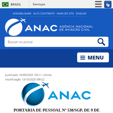
Serviços
BRASIL
Simplifique!
ACESSIBILIDADE
ALTO CONTRASTE
MAPA DO SITE
ENGLISH
Participe
Acesso à informação
Legislação
Buscar no portal
Bus
Canais
publicado
16/09/2025 10h11,
última
modificação
13/10/2025 09h22
PORTARIA DE PESSOAL Nº 538/SGP, DE 9 DE