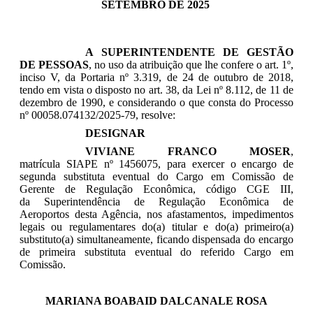
SETEMBRO DE 2025
A SUPERINTENDENTE DE GESTÃO
DE PESSOAS
, no uso da atribuição que lhe confere o art. 1º,
inciso V, da Portaria nº 3.319, de 24 de outubro de 2018,
tendo em vista o disposto no art. 38, da Lei nº 8.112, de 11 de
dezembro de 1990, e considerando o que consta do Processo
nº 00058.074132/2025-79, resolve:
DESIGNAR
VIVIANE FRANCO MOSER
,
matrícula SIAPE nº
1456075
,
para exercer
o encargo de
segunda substituta eventual do Cargo em Comissão de
Gerente de Regulação Econômica
, código CGE III,
da
Superintendência de Regulação Econômica de
Aeroportos
desta Agência,
nos afastamentos, impedimentos
legais ou regulamentares do(a) titular e do(a) primeiro(a)
substituto(a) simultaneamente, ficando dispensada do encargo
de primeira substituta eventual do referido Cargo em
Comissão
.
MARIANA BOABAID DALCANALE ROSA