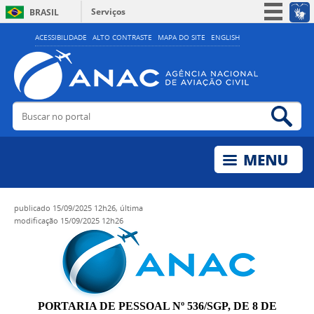
Serviços
BRASIL
Simplifique!
ACESSIBILIDADE
ALTO CONTRASTE
MAPA DO SITE
ENGLISH
Participe
Acesso à informação
Legislação
Buscar no portal
Bus
Canais
publicado
15/09/2025 12h26,
última
modificação
15/09/2025 12h26
PORTARIA DE PESSOAL Nº 536/SGP, DE 8 DE