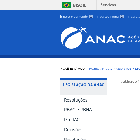
Serviços
BRASIL
Ir para o conteúdo
1
Ir para o menu
2
Ir para
VOCÊ ESTÁ AQUI:
PÁGINA INICIAL
>
ASSUNTOS
>
LE
publicado
1
LEGISLAÇÃO DA ANAC
Resoluções
RBAC e RBHA
IS e IAC
Decisões
Resoluções