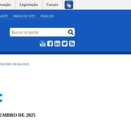
rmação
Legislação
Canais
ASTE
MAPA DO SITE
ENGLISH
Buscar no portal
Buscar no portal
YouTube
Facebook
LinkedIn
Twitter
RSS
532/SGP, 05/09/2025
TEMBRO DE 2025