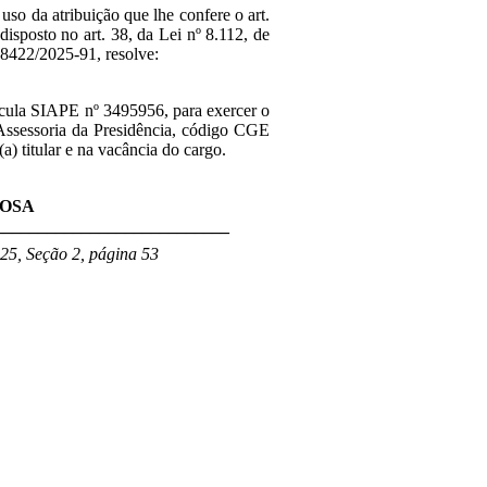
 uso da atribuição que lhe confere o art.
disposto no art. 38, da Lei nº 8.112, de
8422/2025-91, resolve:
ícula SIAPE nº
3495956
,
para exercer o
ssessoria da Presidência,
código CGE
a) titular e na vacância do cargo.
ROSA
___________________________
25, Seção 2, página 53