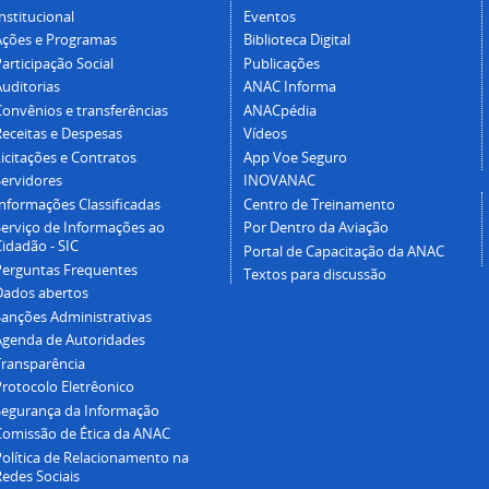
nstitucional
Eventos
Ações e Programas
Biblioteca Digital
articipação Social
Publicações
Auditorias
ANAC Informa
Convênios e transferências
ANACpédia
Receitas e Despesas
Vídeos
icitações e Contratos
App Voe Seguro
Servidores
INOVANAC
Informações Classificadas
Centro de Treinamento
Serviço de Informações ao
Por Dentro da Aviação
idadão - SIC
Portal de Capacitação da ANAC
Perguntas Frequentes
Textos para discussão
Dados abertos
Sanções Administrativas
Agenda de Autoridades
Transparência
Protocolo Eletrêonico
Segurança da Informação
Comissão de Ética da ANAC
Política de Relacionamento na
Redes Sociais