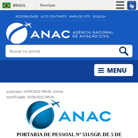
Serviços
BRASIL
Simplifique!
ACESSIBILIDADE
ALTO CONTRASTE
MAPA DO SITE
ENGLISH
Participe
Acesso à informação
Legislação
Buscar no portal
Bus
Canais
publicado
16/09/2025 09h44,
última
modificação
16/09/2025 09h44
PORTARIA DE PESSOAL Nº 531/SGP, DE 5 DE