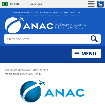
Serviços
BRASIL
Simplifique!
ACESSIBILIDADE
ALTO CONTRASTE
MAPA DO SITE
ENGLISH
Participe
Acesso à informação
Legislação
Buscar no portal
Bus
Canais
publicado
05/09/2025 12h46,
última
modificação
05/09/2025 12h46