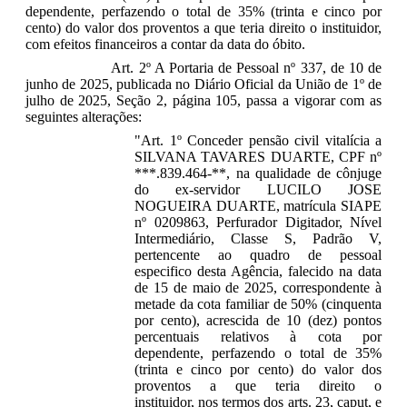
dependente, perfazendo o total de 35% (trinta e cinco por
cento) do valor dos proventos a que teria direito o instituidor,
com efeitos financeiros a contar da data do óbito.
Art. 2º A Portaria de Pessoal nº 337, de 10 de
junho de 2025, publicada no Diário Oficial da União de 1º de
julho de 2025, Seção 2, página 105, passa a vigorar com as
seguintes alterações:
"Art. 1º Conceder pensão civil vitalícia a
SILVANA TAVARES DUARTE, CPF nº
***.839.464-**, na qualidade de cônjuge
do ex-servidor LUCILO JOSE
NOGUEIRA DUARTE, matrícula SIAPE
nº 0209863, Perfurador Digitador, Nível
Intermediário, Classe S, Padrão V,
pertencente ao quadro de pessoal
especifico desta Agência, falecido na data
de 15 de maio de 2025, correspondente à
metade da cota familiar de 50% (cinquenta
por cento), acrescida de 10 (dez) pontos
percentuais relativos à cota por
dependente, perfazendo o total de 35%
(trinta e cinco por cento) do valor dos
proventos a que teria direito o
instituidor, nos termos dos arts. 23, caput, e