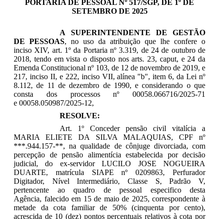
PORTARIA DE PESSOAL Nº 517/SGP, DE 1º DE
SETEMBRO DE 2025
A SUPERINTENDENTE DE GESTÃO
DE PESSOAS
, no uso da atribuição que lhe confere o
inciso XIV, art. 1º da Portaria nº 3.319, de 24 de outubro de
2018, tendo em vista o disposto nos arts. 23, caput, e 24 da
Emenda Constitucional nº 103, de 12 de novembro de 2019, e
217, inciso II, e 222, inciso VII, alínea "b", item 6, da Lei nº
8.112, de 11 de dezembro de 1990, e considerando o que
consta dos processos nº 00058.066716/2025-71
e 00058.050987/2025-12,
RESOLVE:
Art. 1º Conceder pensão civil vitalícia a
MARIA ELIETE DA SILVA MALAQUIAS, CPF nº
***.944.157-**, na qualidade de cônjuge divorciada, com
percepção de pensão alimentícia estabelecida por decisão
judicial, do ex-servidor LUCILO JOSE NOGUEIRA
DUARTE, matrícula SIAPE nº 0209863, Perfurador
Digitador, Nível Intermediário, Classe S, Padrão V,
pertencente ao quadro de pessoal especifico desta
Agência, falecido em 15 de maio de 2025, correspondente à
metade da cota familiar de 50% (cinquenta por cento),
acrescida de 10 (dez) pontos percentuais relativos à cota por