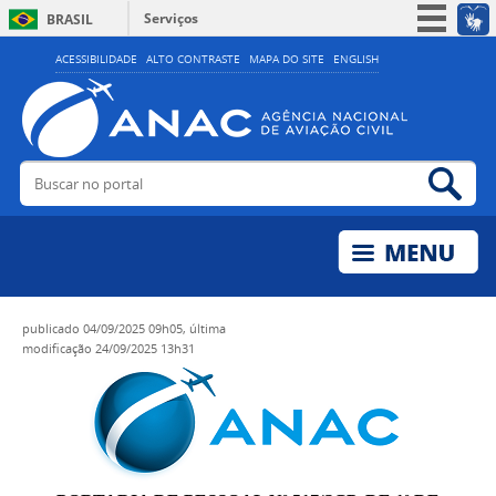
Serviços
BRASIL
Simplifique!
ACESSIBILIDADE
ALTO CONTRASTE
MAPA DO SITE
ENGLISH
Participe
Acesso à informação
Legislação
Buscar no portal
Bus
Canais
publicado
04/09/2025 09h05,
última
modificação
24/09/2025 13h31