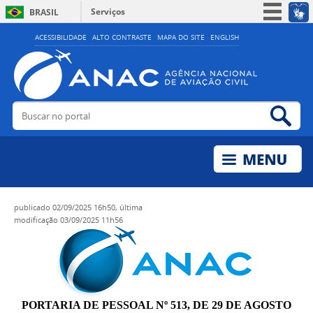
Serviços
BRASIL
Simplifique!
ACESSIBILIDADE
ALTO CONTRASTE
MAPA DO SITE
ENGLISH
Participe
Acesso à informação
Legislação
Buscar no portal
Bus
Canais
publicado
02/09/2025 16h50,
última
modificação
03/09/2025 11h56
PORTARIA DE PESSOAL Nº 513, DE 29 DE AGOSTO