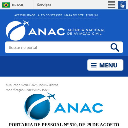
Serviços
BRASIL
Simplifique!
ACESSIBILIDADE
ALTO CONTRASTE
MAPA DO SITE
ENGLISH
Participe
Acesso à informação
Legislação
Buscar no portal
Bus
Canais
publicado
02/09/2025 15h10,
última
modificação
02/09/2025 15h10
PORTARIA DE PESSOAL Nº 510, DE 29 DE AGOSTO