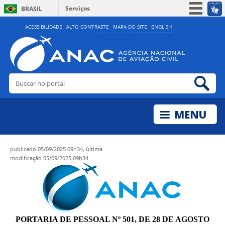
Serviços
BRASIL
Simplifique!
ACESSIBILIDADE
ALTO CONTRASTE
MAPA DO SITE
ENGLISH
Participe
Acesso à informação
Legislação
Buscar no portal
Bus
Canais
publicado
05/09/2025 09h34,
última
modificação
05/09/2025 09h34
PORTARIA DE PESSOAL Nº 501, DE 28 DE AGOSTO