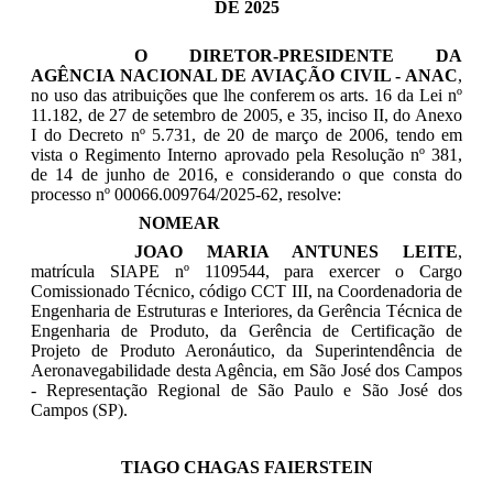
DE 2025
O
DIRETOR-PRESIDENTE DA
AGÊNCIA NACIONAL DE AVIAÇÃO CIVIL - ANAC
,
no uso das atribuições que lhe conferem os arts. 16 da Lei nº
11.182, de 27 de setembro de 2005, e 35, inciso II, do Anexo
I do Decreto nº 5.731, de 20 de março de 2006, tendo em
vista o Regimento Interno aprovado pela Resolução nº 381,
de 14 de junho de 2016, e considerando o que consta do
processo nº 00066.009764/2025-62, resolve:
NOMEAR
JOAO MARIA ANTUNES LEITE
,
matrícula SIAPE nº 1109544
, para exercer o Cargo
Comissionado Técnico, código CCT III, n
a
Coordenadoria de
Engenharia de Estruturas e Interiores, da Gerência Técnica de
Engenharia de Produto, da Gerência de Certificação de
Projeto de Produto Aeronáutico, da Superintendência de
Aeronavegabilidade desta Agência, em São José dos Campos
- Representação Regional de São Paulo e São José dos
Campos (SP).
TIAGO CHAGAS FAIERSTEIN
_____________________________________________________