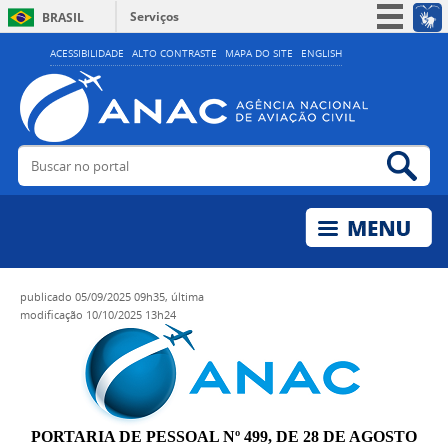
Serviços
BRASIL
Simplifique!
ACESSIBILIDADE
ALTO CONTRASTE
MAPA DO SITE
ENGLISH
Participe
Acesso à informação
Legislação
Buscar no portal
Bus
Canais
publicado
05/09/2025 09h35,
última
modificação
10/10/2025 13h24
PORTARIA DE PESSOAL Nº 499, DE 28 DE AGOSTO