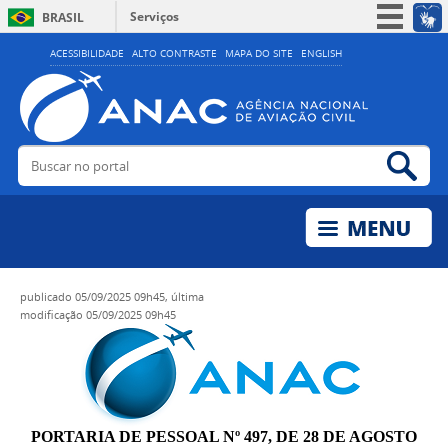
Serviços
BRASIL
Simplifique!
ACESSIBILIDADE
ALTO CONTRASTE
MAPA DO SITE
ENGLISH
Participe
Acesso à informação
Legislação
Buscar no portal
Bus
Canais
publicado
05/09/2025 09h45,
última
modificação
05/09/2025 09h45
PORTARIA DE PESSOAL Nº 497, DE 28 DE AGOSTO