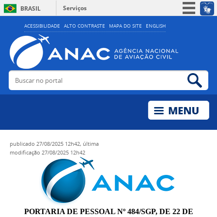
Serviços
BRASIL
Simplifique!
ACESSIBILIDADE
ALTO CONTRASTE
MAPA DO SITE
ENGLISH
Participe
Acesso à informação
Legislação
Buscar no portal
Bus
Canais
publicado
27/08/2025 12h42,
última
modificação
27/08/2025 12h42
PORTARIA DE PESSOAL Nº 484/SGP, DE 22 DE