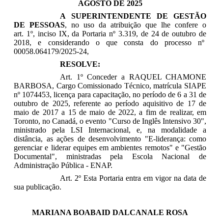
AGOSTO DE 2025
A SUPERINTENDENTE DE GESTÃO
DE PESSOAS
, no uso da atribuição que lhe confere o
art. 1º, inciso IX, da Portaria nº 3.319, de 24 de outubro de
2018, e considerando o que consta do processo nº
00058.064179/2025-24,
RESOLVE:
Art. 1º Conceder a
RAQUEL CHAMONE
BARBOSA
, Cargo Comissionado Técnico, matrícula SIAPE
nº 1074453, licença para capacitação, no período de
6 a 31 de
outubro de 2025
, referente ao período aquisitivo de 17 de
maio de 2017 a 15 de maio de 2022, a fim de realizar, em
Toronto, no Canadá, o evento
"Curso de Inglês Intensivo 30",
ministrado pela LSI Internacional, e,
na modalidade a
distância, as ações de desenvolvimento
"E-liderança: como
gerenciar e liderar equipes em ambientes remotos" e "Gestão
Documental"
, ministradas pela Escola Nacional de
Administração Pública - ENAP.
Art. 2º Esta Portaria entra em vigor na data de
sua publicação.
MARIANA BOABAID DALCANALE ROSA