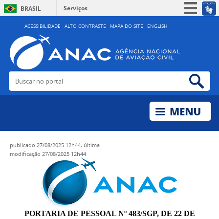
Serviços
BRASIL
Simplifique!
ACESSIBILIDADE
ALTO CONTRASTE
MAPA DO SITE
ENGLISH
Participe
Acesso à informação
Legislação
Buscar no portal
Bus
Canais
publicado
27/08/2025 12h44,
última
modificação
27/08/2025 12h44
PORTARIA DE PESSOAL Nº 483/SGP, DE 22 DE