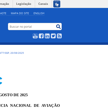
rmação
Legislação
Canais
ASTE
MAPA DO SITE
ENGLISH
Buscar no portal
Buscar no portal
YouTube
Facebook
LinkedIn
Twitter
RSS
477/SGP, 20/08/2025
AGOSTO DE 2025
NCIA NACIONAL DE AVIAÇÃO