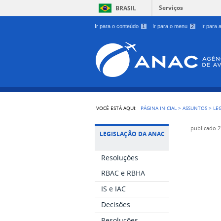
Serviços
BRASIL
Ir para o conteúdo
1
Ir para o menu
2
Ir para
VOCÊ ESTÁ AQUI:
PÁGINA INICIAL
>
ASSUNTOS
>
LE
publicado
2
LEGISLAÇÃO DA ANAC
Resoluções
RBAC e RBHA
IS e IAC
Decisões
Resoluções