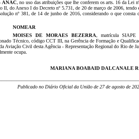
- ANAC
, no uso das atribuições que lhe conferem os arts. 16 da Lei 
so II, do Anexo I do Decreto nº 5.731, de 20 de março de 2006, tendo
solução nº 381, de 14 de junho de 2016, considerando o que consta
NOMEAR
MOISES DE MORAES BEZERRA
, matrícula SIAPE
onado Técnico, código CCT III, na Gerência de Formação e Qualificaç
da Aviação Civil desta Agência - Representação Regional do Rio de Ja
almente ocupa.
MARIANA BOABAID DALCANALE 
________________________________________________________
Publicado no Diário Oficial da União de 27 de agosto
de 202