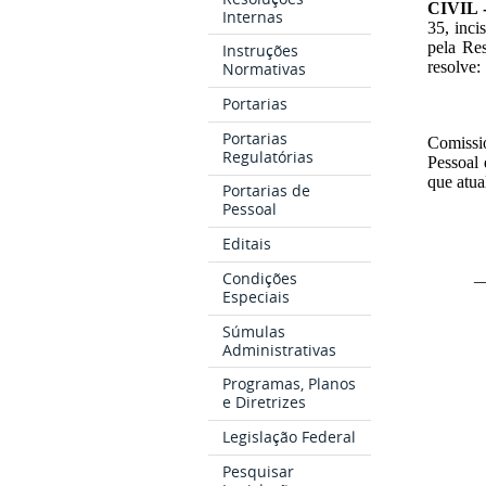
CIVIL 
Internas
35, inci
pela Re
Instruções
resolve:
Normativas
Portarias
Portarias
Comissi
Regulatórias
Pessoal 
que atu
Portarias de
Pessoal
Editais
_
Condições
Especiais
Súmulas
Administrativas
Programas, Planos
e Diretrizes
Legislação Federal
Pesquisar