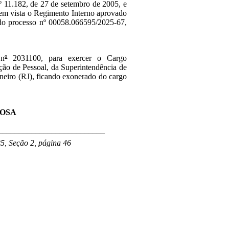
nº 11.182, de 27 de setembro de 2005, e
 em vista o Regimento Interno aprovado
 do processo nº 00058.066595/2025-67,
 n
º
2031100, para exercer o Cargo
ão de Pessoal, da Superintendência de
neiro (RJ), ficando exonerado do cargo
ROSA
__________________________
5, Seção 2, página 46