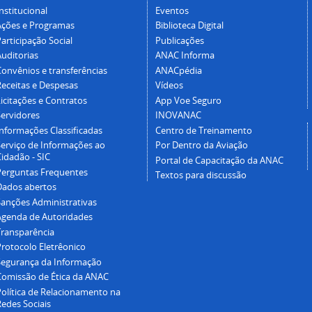
nstitucional
Eventos
Ações e Programas
Biblioteca Digital
articipação Social
Publicações
Auditorias
ANAC Informa
Convênios e transferências
ANACpédia
Receitas e Despesas
Vídeos
icitações e Contratos
App Voe Seguro
Servidores
INOVANAC
Informações Classificadas
Centro de Treinamento
Serviço de Informações ao
Por Dentro da Aviação
idadão - SIC
Portal de Capacitação da ANAC
Perguntas Frequentes
Textos para discussão
Dados abertos
Sanções Administrativas
Agenda de Autoridades
Transparência
Protocolo Eletrêonico
Segurança da Informação
Comissão de Ética da ANAC
Política de Relacionamento na
Redes Sociais