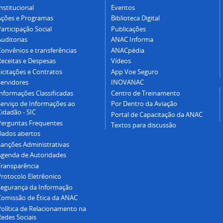
nstitucional
Eventos
Ações e Programas
Biblioteca Digital
articipação Social
Publicações
Auditorias
ANAC Informa
Convênios e transferências
ANACpédia
Receitas e Despesas
Vídeos
icitações e Contratos
App Voe Seguro
Servidores
INOVANAC
Informações Classificadas
Centro de Treinamento
Serviço de Informações ao
Por Dentro da Aviação
idadão - SIC
Portal de Capacitação da ANAC
Perguntas Frequentes
Textos para discussão
Dados abertos
Sanções Administrativas
Agenda de Autoridades
Transparência
Protocolo Eletrêonico
Segurança da Informação
Comissão de Ética da ANAC
Política de Relacionamento na
Redes Sociais