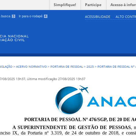
Simplifique!
Participe
Acesso à info
 a busca
3
Ir para o rodapé
4
ACESSIBILIDADE
ALTO CONTR
GISLAÇÃO
>
ACERVO NORMATIVO
>
PORTARIA DE PESSOAL
>
2025
>
PORTARIA DE PESSOAL Nº 
7/08/2025 13h37,
última modificação
27/08/2025 13h37
PORTARIA DE PESSOAL Nº 476/SGP, DE 20 DE 
A SUPERINTENDENTE DE GESTÃO DE PESSOAS
, 
, inciso IX, da Portaria nº 3.319, de 24 de outubro de 2018, e con