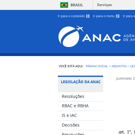
Serviços
BRASIL
Ir para o conteúdo
1
Ir para o menu
2
Ir para
VOCÊ ESTÁ AQUI:
PÁGINA INICIAL
>
ASSUNTOS
>
LE
publicado
2
LEGISLAÇÃO DA ANAC
Resoluções
RBAC e RBHA
IS e IAC
Decisões
art. 1º
Resoluções