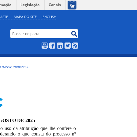
rmação
Legislação
Canais
ASTE
MAPA DO SITE
ENGLISH
Buscar no portal
Buscar no portal
YouTube
Facebook
LinkedIn
Twitter
RSS
476/SGP, 20/08/2025
AGOSTO DE 2025
no uso da atribuição que lhe confere o
siderando o que consta do processo nº