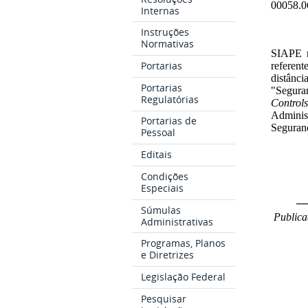
00058.0
Internas
Instruções
Normativas
SIAPE n
Portarias
referent
distânc
Portarias
"Segura
Regulatórias
Control
Adminis
Portarias de
Seguranç
Pessoal
Editais
Condições
Especiais
__
Súmulas
Publica
Administrativas
Programas, Planos
e Diretrizes
Legislação Federal
Pesquisar