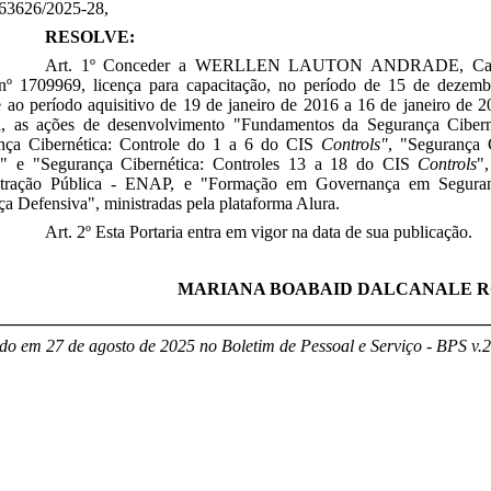
63626/2025-28,
RESOLVE:
Art. 1º Conceder a
WERLLEN LAUTON ANDRADE
, Ca
º 1709969, licença para capacitação, no período de
15 de dezemb
e ao período aquisitivo de 19 de janeiro de 2016 a 16 de janeiro de 2
ia, as ações de desenvolvimento
"Fundamentos da Segurança Cibern
nça Cibernética: Controle do 1 a 6 do CIS
Controls"
, "Segurança 
s
" e
"Segurança Cibernética: Controles 13 a 18 do CIS
Controls
"
tração Pública - ENAP, e
"Formação em Governança em Seguran
a Defensiva", ministradas pela plataforma Alura
.
Art. 2º Esta Portaria entra em vigor na data de sua publicação.
MARIANA BOABAID DALCANALE 
________________________________________________________
do em 27 de agosto de 2025 no Boletim de Pessoal e Serviço - BPS v.2