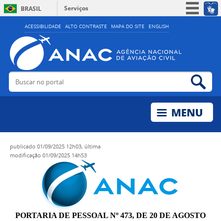
Serviços
BRASIL
Simplifique!
ACESSIBILIDADE
ALTO CONTRASTE
MAPA DO SITE
ENGLISH
Participe
Acesso à informação
Legislação
Buscar no portal
Bus
Canais
publicado
01/09/2025 12h03,
última
modificação
01/09/2025 14h53
PORTARIA DE PESSOAL Nº 473, DE 20 DE AGOSTO