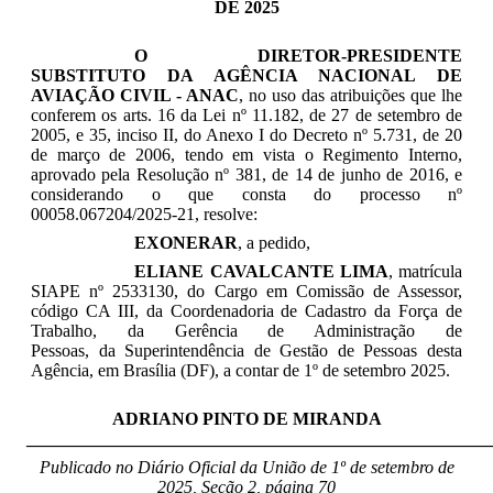
DE 2025
O
DIRETOR-PRESIDENTE
SUBSTITUTO DA AGÊNCIA NACIONAL DE
AVIAÇÃO CIVIL - ANAC
, no uso das atribuições que lhe
conferem os arts. 16 da Lei nº 11.182, de 27 de setembro de
2005, e 35, inciso II, do Anexo I do Decreto nº 5.731, de 20
de março de 2006, tendo em vista o Regimento Interno,
aprovado pela Resolução nº 381, de 14 de junho de 2016, e
considerando o que consta do processo nº
00058.067204/2025-21, resolve:
EXONERAR
,
a pedido,
ELIANE CAVALCANTE LIMA
, matrícula
SIAPE nº 2533130, do Cargo em Comissão de Assessor,
código CA III, da Coordenadoria de Cadastro da Força de
Trabalho, da
Gerência de Administração de
Pessoas
, da
Superintendência de Gestão de Pessoas desta
Agência,
em Brasília (DF), a contar de 1º de setembro 2025.
ADRIANO PINTO DE MIRANDA
_____________________________________________________
Publicado no Diário Oficial da União de 1º de setembro
de
2025, Seção 2, página 70