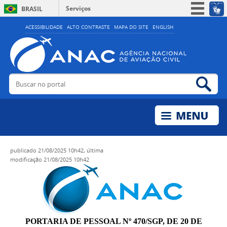
Serviços
BRASIL
Simplifique!
ACESSIBILIDADE
ALTO CONTRASTE
MAPA DO SITE
ENGLISH
Participe
Acesso à informação
Legislação
Buscar no portal
Bus
Canais
publicado
21/08/2025 10h42,
última
modificação
21/08/2025 10h42
PORTARIA DE PESSOAL Nº 470/SGP, DE 20 DE