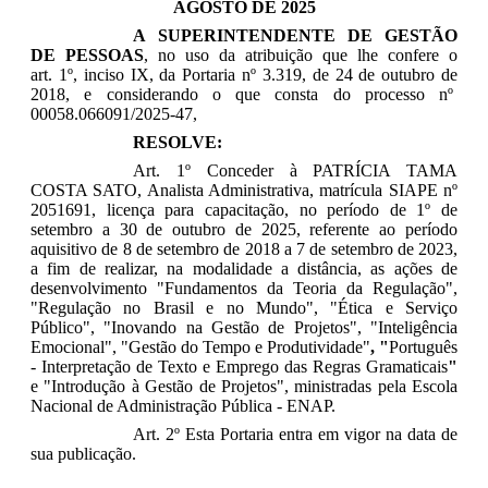
AGOSTO DE 2025
A SUPERINTENDENTE DE GESTÃO
DE PESSOAS
, no uso da atribuição que lhe confere o
art. 1º, inciso IX, da Portaria nº 3.319, de 24 de outubro de
2018, e considerando o que consta do processo nº
00058.066091/2025-47,
RESOLVE:
Art. 1º Conceder à
PATRÍCIA TAMA
COSTA SATO
, Analista Administrativa, matrícula SIAPE nº
2051691, licença para capacitação, no período de
1º de
setembro a 30 de outubro de 2025
, referente ao período
aquisitivo de 8 de setembro de 2018 a 7 de setembro de 2023,
a fim de realizar, na modalidade a distância, as ações de
desenvolvimento
"Fundamentos da Teoria da Regulação",
"Regulação no Brasil e no Mundo", "Ética e Serviço
Público", "Inovando na Gestão de Projetos", "Inteligência
Emocional", "Gestão do Tempo e Produtividade"
, "
Português
- Interpretação de Texto e Emprego das Regras Gramaticais
"
e "Introdução à Gestão de Projetos"
, ministradas pela Escola
Nacional de Administração Pública - ENAP.
Art. 2º Esta Portaria entra em vigor na data de
sua publicação.