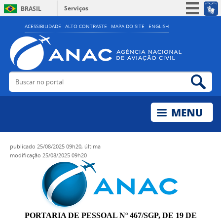
Serviços
BRASIL
Simplifique!
ACESSIBILIDADE
ALTO CONTRASTE
MAPA DO SITE
ENGLISH
Participe
Acesso à informação
Legislação
Buscar no portal
Bus
Canais
publicado
25/08/2025 09h20,
última
modificação
25/08/2025 09h20
PORTARIA DE PESSOAL Nº 467/SGP, DE 19 DE