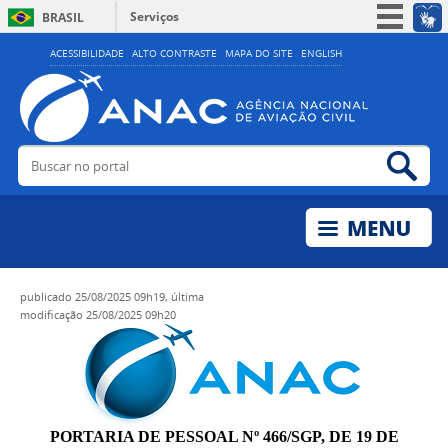
Serviços
BRASIL
Simplifique!
ACESSIBILIDADE
ALTO CONTRASTE
MAPA DO SITE
ENGLISH
Participe
Acesso à informação
Legislação
Buscar no portal
Bus
Canais
publicado
25/08/2025 09h19,
última
modificação
25/08/2025 09h20
PORTARIA DE PESSOAL Nº 466/SGP, DE 19 DE