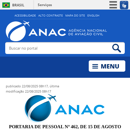
Serviços
BRASIL
Simplifique!
ACESSIBILIDADE
ALTO CONTRASTE
MAPA DO SITE
ENGLISH
Participe
Acesso à informação
Legislação
Buscar no portal
Bus
Canais
publicado
22/08/2025 08h17,
última
modificação
22/08/2025 08h17
PORTARIA DE PESSOAL Nº 462, DE 15 DE AGOSTO