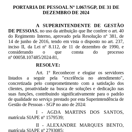
PORTARIA DE PESSOAL Nº 1.067/SGP, DE 31 DE
DEZEMBRO DE 2024
A SUPERINTENDENTE DE GESTÃO
DE PESSOAS
, no uso da atribuição que lhe confere o art. 40
do Regimento Interno, aprovado pela Resolução nº 381, de
14 de junho de 2016, tendo em vista o disposto no art. 237,
inciso II, da Lei nº 8.112, de 11 de dezembro de 1990, e
considerando o que consta do processo
nº 00058.107485/2024-81,
RESOLVE:
Art. 1º Reconhecer e elogiar os servidores
listados a seguir pela "excelência no atendimento",
concretizada pelo comprometimento com a satisfação dos
clientes, proatividade na busca de soluções e dedicação nas
suas funções, contribuindo significativamente para o padrão
de qualidade no serviço prestado por esta Superintendência de
Gestão de Pessoas - SGP no ano de 2024:
I - AGDA MARTINS DOS SANTOS,
matrícula SIAPE nº 1579539;
II - ALEXANDRE MARQUES BENTO,
matrícula SIAPE nº 2793085;