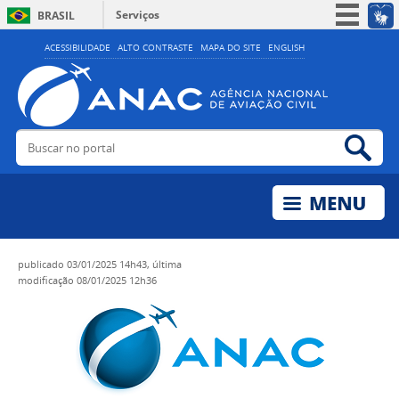
Serviços
BRASIL
Simplifique!
ACESSIBILIDADE
ALTO CONTRASTE
MAPA DO SITE
ENGLISH
Participe
Acesso à informação
Legislação
Buscar no portal
Bus
Canais
publicado
03/01/2025 14h43,
última
modificação
08/01/2025 12h36